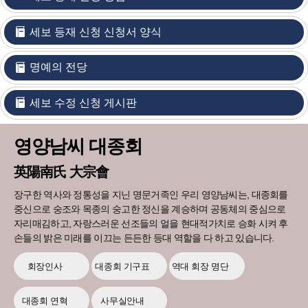
세보 등재 신청 신청서 양식
명예의 전당
세보 수정 신청 게시판
영양남씨 대종회
英陽南氏 大宗會
장구한 역사와 정통성을 지닌 명문거족인 우리 영양남씨는, 대종회를
중신으로 숭조와 목종의 숭고한 정신을 계승하며 공동체의 중심으로
자리매김하고, 자랑스러운 선조들의 얼을 현대적가치로 승화 시켜 후
손들의 밝은 미래를 이끄는 든든한 등대 역할을 다 하고 있습니다.
회장인사
대종회 기구표
역대 회장 명단
대종회 연혁
사무실안내