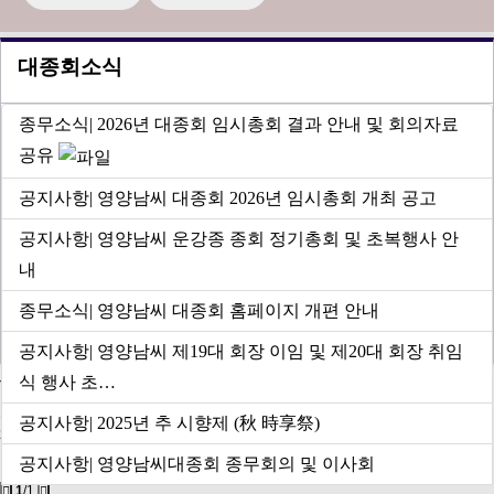
대종회소식
종무소식
| 2026년 대종회 임시총회 결과 안내 및 회의자료
공유
공지사항
| 영양남씨 대종회 2026년 임시총회 개최 공고
공지사항
| 영양남씨 운강종 종회 정기총회 및 초복행사 안
내
종무소식
| 영양남씨 대종회 홈페이지 개편 안내
공지사항
| 영양남씨 제19대 회장 이임 및 제20대 회장 취임
세보편찬위 소식
식 행사 초…
안동종회 족보 관련 문의에 대한 안내
홈페이지 개편 및 디지털 족보 이용 안내
공지사항
| 2025년 추 시향제 (秋 時享祭)
2026년 영양남씨 대종회 임시총회 르뽀
디지털 족보 문헌록 편찬 자료 협조 요청
공지사항
| 영양남씨대종회 종무회의 및 이사회
디지털 족보 등재 소요 기간 및 업무 흐름도
1
/1