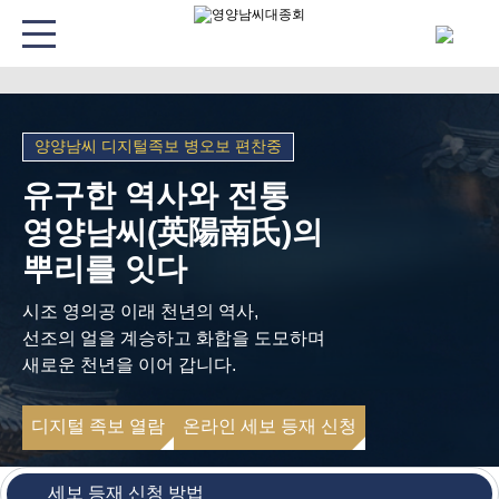
양양남씨 디지털족보 병오보 편찬중
유구한 역사와 전통
영양남씨(英陽南氏)의
뿌리를 잇다
시조 영의공 이래 천년의 역사,
선조의 얼을 계승하고 화합을 도모하며
새로운 천년을 이어 갑니다.
디지털 족보 열람
온라인 세보 등재 신청
세보 등재 신청 방법