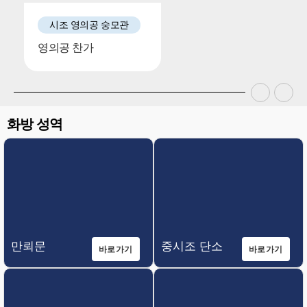
시조 영의공 숭모관
영의공 찬가
화방 성역
만뢰문
중시조 단소
바로가기
바로가기