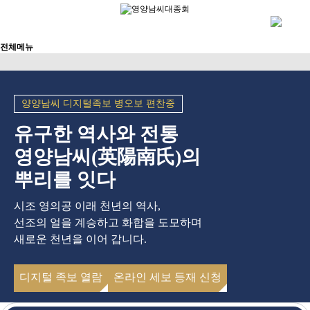
전체메뉴
양양남씨 디지털족보 병오보 편찬중
유구한 역사와 전통
영양남씨(英陽南氏)의
뿌리를 잇다
시조 영의공 이래 천년의 역사,
선조의 얼을 계승하고 화합을 도모하며
새로운 천년을 이어 갑니다.
디지털 족보 열람
온라인 세보 등재 신청