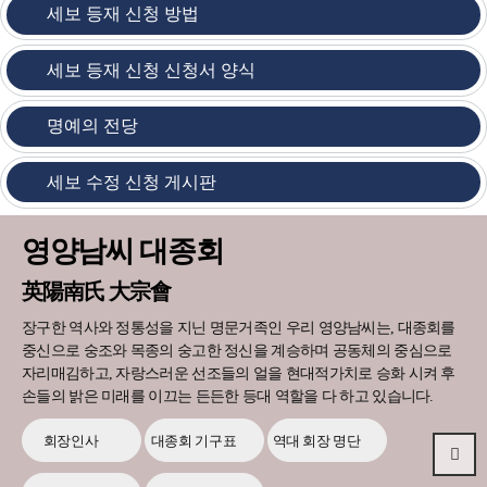
세보 등재 신청 방법
세보 등재 신청 신청서 양식
명예의 전당
세보 수정 신청 게시판
영양남씨 대종회
英陽南氏 大宗會
장구한 역사와 정통성을 지닌 명문거족인 우리 영양남씨는, 대종회를
중신으로 숭조와 목종의 숭고한 정신을 계승하며 공동체의 중심으로
자리매김하고, 자랑스러운 선조들의 얼을 현대적가치로 승화 시켜 후
손들의 밝은 미래를 이끄는 든든한 등대 역할을 다 하고 있습니다.
회장인사
대종회 기구표
역대 회장 명단